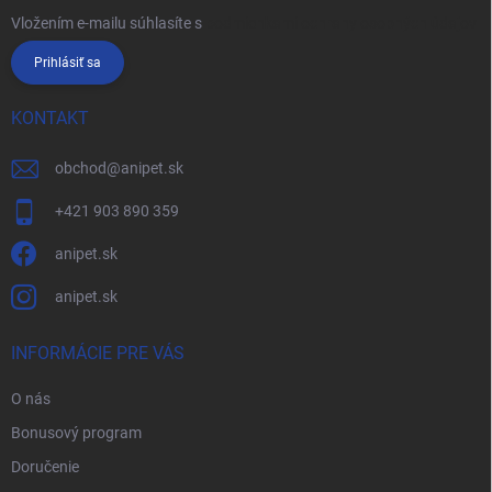
Vložením e-mailu súhlasíte s
podmienkami ochrany osobných údajov
Prihlásiť sa
KONTAKT
obchod
@
anipet.sk
+421 903 890 359
anipet.sk
anipet.sk
INFORMÁCIE PRE VÁS
O nás
Bonusový program
Doručenie