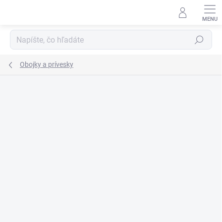
Prejsť
na
obsah
Hľadať
Obojky a prívesky