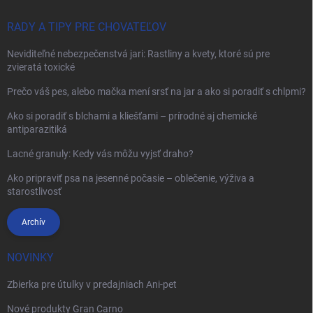
RADY A TIPY PRE CHOVATEĽOV
Neviditeľné nebezpečenstvá jari: Rastliny a kvety, ktoré sú pre
zvieratá toxické
Prečo váš pes, alebo mačka mení srsť na jar a ako si poradiť s chlpmi?
Ako si poradiť s blchami a kliešťami – prírodné aj chemické
antiparazitiká
Lacné granuly: Kedy vás môžu vyjsť draho?
Ako pripraviť psa na jesenné počasie – oblečenie, výživa a
starostlivosť
Archív
NOVINKY
Zbierka pre útulky v predajniach Ani-pet
Nové produkty Gran Carno