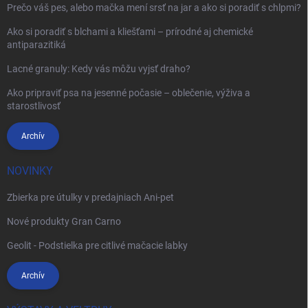
Prečo váš pes, alebo mačka mení srsť na jar a ako si poradiť s chlpmi?
Ako si poradiť s blchami a kliešťami – prírodné aj chemické
antiparazitiká
Lacné granuly: Kedy vás môžu vyjsť draho?
Ako pripraviť psa na jesenné počasie – oblečenie, výživa a
starostlivosť
Archív
NOVINKY
Zbierka pre útulky v predajniach Ani-pet
Nové produkty Gran Carno
Geolit - Podstielka pre citlivé mačacie labky
Archív