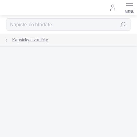
Prejsť
na
obsah
Hľadať
Kapsičky a vaničky