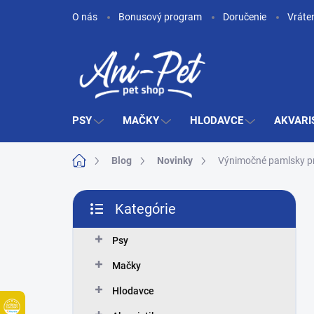
Prejsť
O nás
Bonusový program
Doručenie
Vráte
na
obsah
PSY
MAČKY
HLODAVCE
AKVARI
Domov
Blog
Novinky
Výnimočné pamlsky pre 
B
Kategórie
o
Preskočiť
č
kategórie
n
Psy
ý
Mačky
p
a
Hlodavce
n