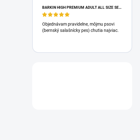
BARKIN HIGH PREMIUM ADULT ALL SIZE SENSITIVE FISH - JADRANSKÉ DRUHY RÝB 15KG
Objednávam pravidelne, môjmu psovi
(bernský salašnícky pes) chutia najviac.
Máte otázku?
Obráťte sa na nás.