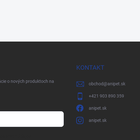
KONTAKT
ácie o nových produktoch na
obchod
@
anipet.sk
+421 903 890 359
anipet.sk
anipet.sk
osobných údajov