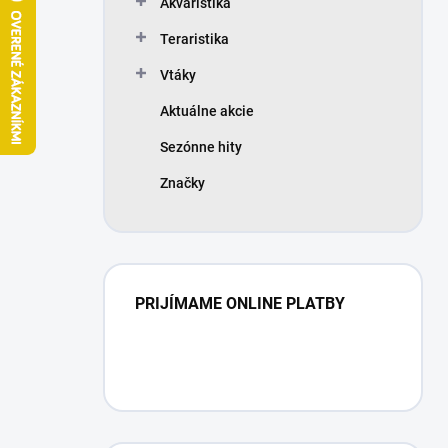
Akvaristika
e
l
Teraristika
Vtáky
Aktuálne akcie
Sezónne hity
Značky
PRIJÍMAME ONLINE PLATBY