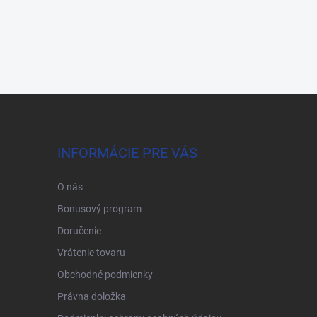
INFORMÁCIE PRE VÁS
O nás
Bonusový program
Doručenie
Vrátenie tovaru
Obchodné podmienky
Právna doložka