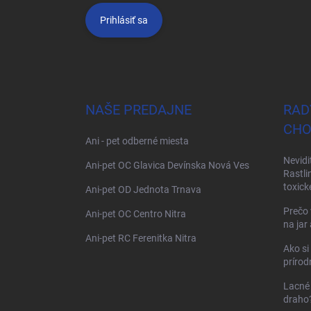
Prihlásiť sa
NAŠE PREDAJNE
RAD
CHO
Ani - pet odberné miesta
Nevidi
Ani-pet OC Glavica Devínska Nová Ves
Rastli
toxick
Ani-pet OD Jednota Trnava
Prečo 
Ani-pet OC Centro Nitra
na jar
Ani-pet RC Ferenitka Nitra
Ako si
prírod
Lacné 
draho