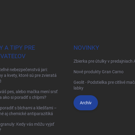
Y A TIPY PRE
NOVINKY
VATEĽOV
Zbierka pre útulky v predajniach 
teľné nebezpečenstvá jari:
Nové produkty Gran Carno
ny a kvety, ktoré sú pre zvieratá
é
Geolit - Podstielka pre citlivé mač
labky
váš pes, alebo mačka mení srsť
 a ako si poradiť s chlpmi?
Archív
 poradiť s blchami a kliešťami –
né aj chemické antiparazitiká
granuly: Kedy vás môžu vyjsť
?