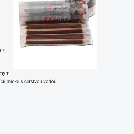
1%,
iamym
cii misku s čerstvou vodou.