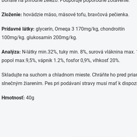
Bohaté na prírodné železo. Podporuje popôrodné zotavenie.
Zloženie:
hovädzie mäso, mäsové tofu, bravčová pečienka.
Prídavné látky:
glycerín, Omeqa 3 170mg/kg, chondroitín
100mg/kg. glukosamín 200mg/kg.
Analýza:
N-látky min.32%, tuky min. 8%, surová vláknina max. 
popol max.9,5%, vápnik 1.2%, fosfor 0,9%, vlhkosť 20%.
Skladujte na suchom a chladnom mieste. Chráňte ho pred pr
slnečným žiarením. Pes pri podávaní stravy musí mať k dispozí
Hmotnosť:
40g