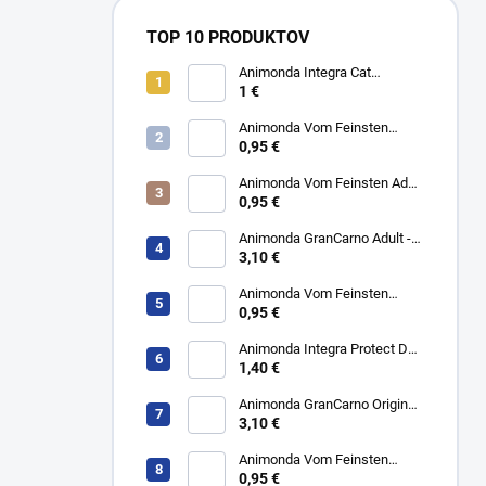
TOP 10 PRODUKTOV
Animonda Integra Cat
Intestinal - Morčacie mäso
1 €
100g
Animonda Vom Feinsten
Sterilized - Morka 100g
0,95 €
Animonda Vom Feinsten Adult
- Hovädzie a morčacie srdcia
0,95 €
150g
Animonda GranCarno Adult -
Hovädzie a jahňacie 800g
3,10 €
Animonda Vom Feinsten
Senior - Hovädzie a hydina
0,95 €
150g
Animonda Integra Protect Dog
Intestinal - Morčacie 150g
1,40 €
Animonda GranCarno Original
Adult - Hovädzie 800g
3,10 €
Animonda Vom Feinsten
Senior - Morčacie srdcia 150 g
0,95 €