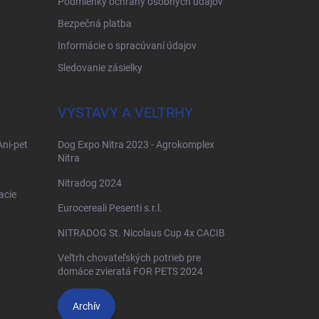
Podmienky ochrany osobných údajov
Bezpečná platba
Informácie o spracúvaní údajov
Sledovanie zásielky
VÝSTAVY A VELTRHY
Ani-pet
Dog Expo Nitra 2023 - Agrokomplex
Nitra
Nitradog 2024
acie
Eurocereali Pesenti s.r.l.
NITRADOG St. Nicolaus Cup 4x CACIB
Veľtrh chovateľských potrieb pre
domáce zvieratá FOR PETS 2024
Archív