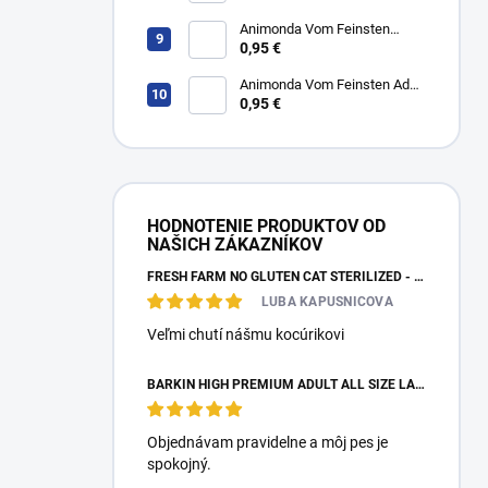
Animonda Vom Feinsten
Senior - Hydina a jahňacie 150
0,95 €
g
Animonda Vom Feinsten Adult
- Morka a jahňacie 150g
0,95 €
HODNOTENIE PRODUKTOV OD
NAŠICH ZÁKAZNÍKOV
FRESH FARM NO GLUTEN CAT STERILIZED - KURACIE S HRÁŠKOM 1,4KG
LUBA KAPUSNICOVA
Veľmi chutí nášmu kocúrikovi
BARKIN HIGH PREMIUM ADULT ALL SIZE LAMB - JAHŇACIE 15KG
Objednávam pravidelne a môj pes je
spokojný.