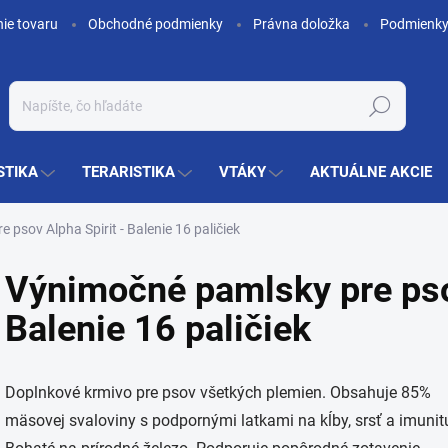
nie tovaru
Obchodné podmienky
Právna doložka
Podmienky
Hľadať
STIKA
TERARISTIKA
VTÁKY
AKTUÁLNE AKCIE
psov Alpha Spirit - Balenie 16 paličiek
Výnimočné pamlsky pre psov
Balenie 16 paličiek
Doplnkové krmivo pre psov všetkých plemien. Obsahuje 85%
mäsovej svaloviny s podpornými latkami na kĺby, srsť a imunit