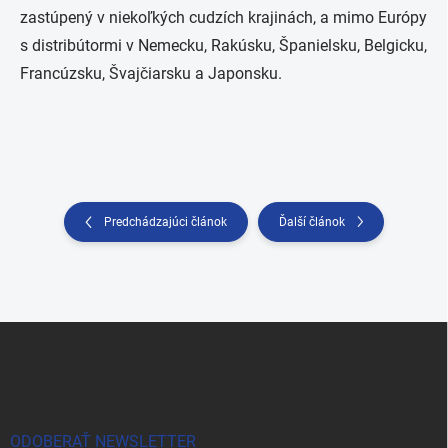
zastúpený v niekoľkých cudzích krajinách, a mimo Európy
s distribútormi v Nemecku, Rakúsku, Španielsku, Belgicku,
Francúzsku, Švajčiarsku a Japonsku.
Predchádzajúci článok
Ďalší článok
Z
á
p
ä
t
i
ODOBERAŤ NEWSLETTER