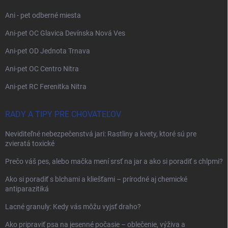
Ani - pet odberné miesta
Ani-pet OC Glavica Devínska Nová Ves
Ani-pet OD Jednota Trnava
Ani-pet OC Centro Nitra
Ani-pet RC Ferenitka Nitra
RADY A TIPY PRE CHOVATEĽOV
Neviditeľné nebezpečenstvá jari: Rastliny a kvety, ktoré sú pre
zvieratá toxické
Prečo váš pes, alebo mačka mení srsť na jar a ako si poradiť s chlpmi?
Ako si poradiť s blchami a kliešťami – prírodné aj chemické
antiparazitiká
Lacné granuly: Kedy vás môžu vyjsť draho?
Ako pripraviť psa na jesenné počasie – oblečenie, výživa a