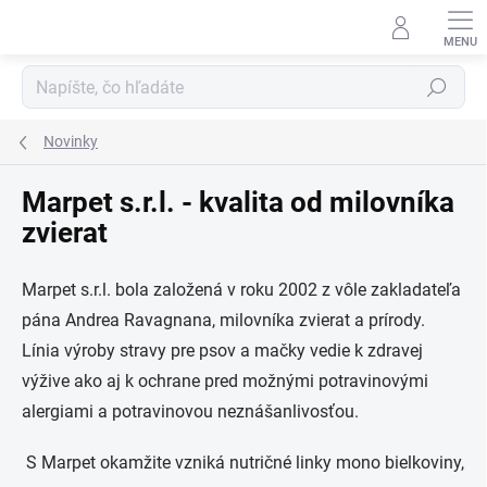
Prejsť
na
obsah
Hľadať
Novinky
Marpet s.r.l. - kvalita od milovníka
zvierat
Marpet s.r.l. bola založená v roku 2002 z vôle zakladateľa
pána Andrea Ravagnana, milovníka zvierat a prírody.
Línia výroby stravy pre psov a mačky vedie k zdravej
výžive ako aj k ochrane pred možnými potravinovými
alergiami a potravinovou neznášanlivosťou.
S Marpet okamžite vzniká nutričné ​​linky mono bielkoviny,