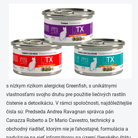
s nízkym rizikom alergickej Greenfish, s unikátnymi
vlastnosťami svojho druhu pre použitie liečivých rastlín
čistenie a detoxikáciu. V rámci spoločnosti, najdôležitejšie
čísla sú: Predseda Andrea Ravagnan správca pán
Canazza Roberto a Dr Mario Cavestro, technický a
obchodný riaditeľ, ktorým nie je ľahostajné, formulácia a
nadväzuje na sieť informátorov na území členského štátu