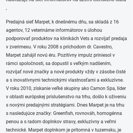
,
Predajná sieť Marpet, k dnešnému dňu, sa skladá z 16
agentov, 12 veterinárne informátorov s úlohou
podporovať produktov na klinikách Vets a rozvíjať predaja
v zverimexu. V roku 2008 s príchodom dr. Cavestro,
Marpet zahájil novú éru. Pozitívny impulz priniesol v
rámci spoločnosti, sa dopustil s veľkým nadšením,
rozvíjať nové značky a nové produkty vždy v zásobe čisté
a s inovatívnymi technickými vlastnosťami a exkluzívne.
V roku 2010, získanie veľké skupiny ako Camon Spa, líder
v oblasti európskej príslušenstvo na trhu, došlo k oživeniu
s novými predajnými stratégiami. Dnes Marpet je na trhu
s nasledujúce značky: Greenfish, rovnováh, homogénna
penou a s radom doplnkov stravy, exkluzívny a veľmi
technické. Marpet doplnkom je prítomná v tuzemsku, je