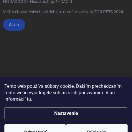
NITRADOG St. Nicolaus Cup 4x CACIB
Veľtrh chovateľských potrieb pre domáce zvieratá FOR PETS 2024
Archív
Tento web používa súbory cookie. Ďalším prechádzaním
tohto webu vyjadrujete súhlas s ich používaním. Viac
informácií
tu
.
Anypet.cz
Nastavenie
Copyright 2026
Anipet.sk
. Všetky práva vyhradené.
Upraviť nastavenie
cookies