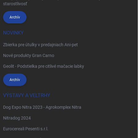
starostlivosť
Archív
NOVINKY
Zbierka pre útulky v predajniach Ani-pet
Nové produkty Gran Carno
Geolit - Podstielka pre citlivé mačacie labky
Archív
VÝSTAVY A VELTRHY
Dog Expo Nitra 2023 - Agrokomplex Nitra
Nitradog 2024
Eurocereali Pesenti s.r.l.