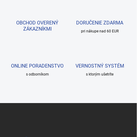
OBCHOD OVERENÝ
DORUČENIE ZDARMA
ZÁKAZNÍKMI
pri nákupe nad 60 EUR
ONLINE PORADENSTVO
VERNOSTNÝ SYSTÉM
s odborníkom
s ktorým ušetríte
Z
á
p
ä
t