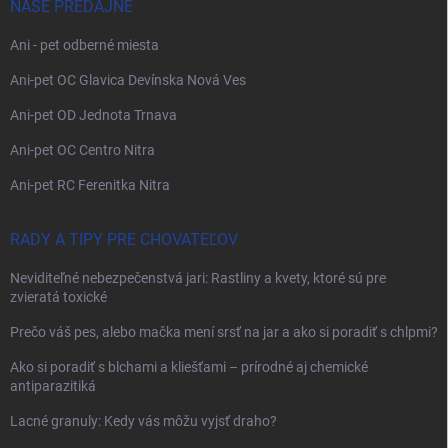
NAŠE PREDAJNE
Ani - pet odberné miesta
Ani-pet OC Glavica Devínska Nová Ves
Ani-pet OD Jednota Trnava
Ani-pet OC Centro Nitra
Ani-pet RC Ferenitka Nitra
RADY A TIPY PRE CHOVATEĽOV
Neviditeľné nebezpečenstvá jari: Rastliny a kvety, ktoré sú pre
zvieratá toxické
Prečo váš pes, alebo mačka mení srsť na jar a ako si poradiť s chlpmi?
Ako si poradiť s blchami a kliešťami – prírodné aj chemické
antiparazitiká
Lacné granuly: Kedy vás môžu vyjsť draho?