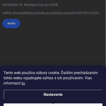
NITRADOG St. Nicolaus Cup 4x CACIB
Veľtrh chovateľských potrieb pre domáce zvieratá FOR PETS 2024
Archív
Tento web používa súbory cookie. Ďalším prechádzaním
tohto webu vyjadrujete súhlas s ich používaním. Viac
informácií
tu
.
Anypet.cz
Nastavenie
Copyright 2026
Anipet.sk
. Všetky práva vyhradené.
Upraviť nastavenie