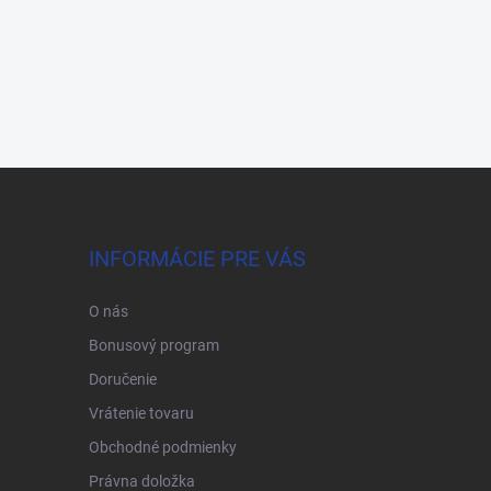
INFORMÁCIE PRE VÁS
O nás
Bonusový program
Doručenie
Vrátenie tovaru
Obchodné podmienky
Právna doložka