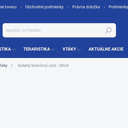
nie tovaru
Obchodné podmienky
Právna doložka
Podmienky
Hľadať
STIKA
TERARISTIKA
VTÁKY
AKTUÁLNE AKCIE
lsky
Sušený bravčový uzol - 20cm