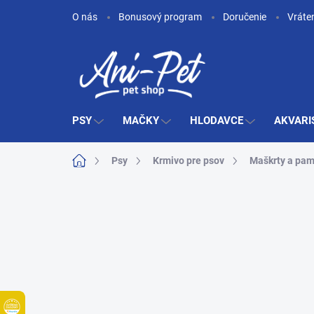
Prejsť
O nás
Bonusový program
Doručenie
Vráte
na
obsah
PSY
MAČKY
HLODAVCE
AKVARI
Domov
Psy
Krmivo pre psov
Maškrty a pam