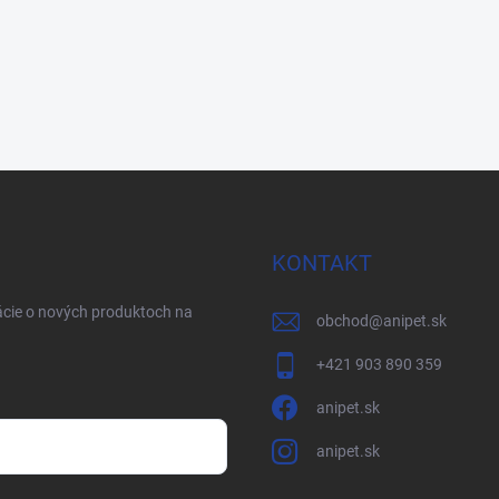
KONTAKT
ácie o nových produktoch na
obchod
@
anipet.sk
+421 903 890 359
anipet.sk
anipet.sk