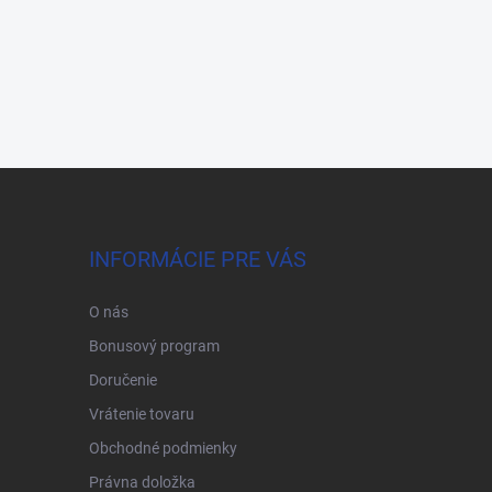
INFORMÁCIE PRE VÁS
O nás
Bonusový program
Doručenie
Vrátenie tovaru
Obchodné podmienky
Právna doložka