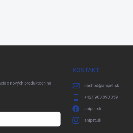
KONTAKT
ácie o nových produktoch na
obchod
@
anipet.sk
+421 903 890 359
anipet.sk
anipet.sk