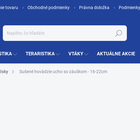
nie tovaru
Obchodné podmienky
Právna doložka
Podmienky
Hľadať
STIKA
TERARISTIKA
VTÁKY
AKTUÁLNE AKCIE
lsky
Sušené hovädzie ucho so záuškom - 16-22cm