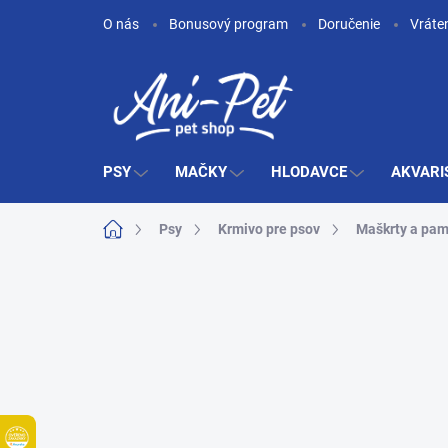
Prejsť
O nás
Bonusový program
Doručenie
Vráte
na
obsah
PSY
MAČKY
HLODAVCE
AKVARI
Domov
Psy
Krmivo pre psov
Maškrty a pam