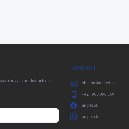
KONTAKT
ácie o nových produktoch na
obchod
@
anipet.sk
+421 903 890 359
anipet.sk
anipet.sk