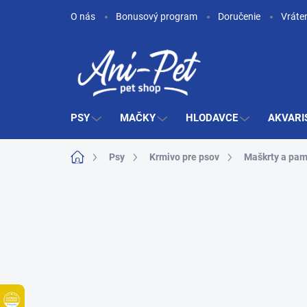
Prejsť
O nás
Bonusový program
Doručenie
Vráte
na
obsah
PSY
MAČKY
HLODAVCE
AKVARI
Domov
Psy
Krmivo pre psov
Maškrty a pam