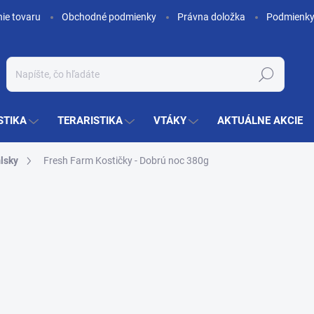
nie tovaru
Obchodné podmienky
Právna doložka
Podmienky
Hľadať
STIKA
TERARISTIKA
VTÁKY
AKTUÁLNE AKCIE
lsky
Fresh Farm Kostičky - Dobrú noc 380g