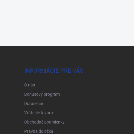
INFORMÁCIE PRE VÁS
O nás
Bonusový program
Doručenie
Vrátenie tovaru
Obchodné podmienky
Právna doložka