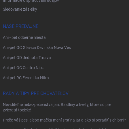
Informácie o spracúvaní údajov
Sledovanie zásielky
NAŠE PREDAJNE
Ani - pet odberné miesta
Ani-pet OC Glavica Devínska Nová Ves
Ani-pet OD Jednota Trnava
Ani-pet OC Centro Nitra
Ani-pet RC Ferenitka Nitra
RADY A TIPY PRE CHOVATEĽOV
Neviditeľné nebezpečenstvá jari: Rastliny a kvety, ktoré sú pre
zvieratá toxické
Prečo váš pes, alebo mačka mení srsť na jar a ako si poradiť s chlpmi?