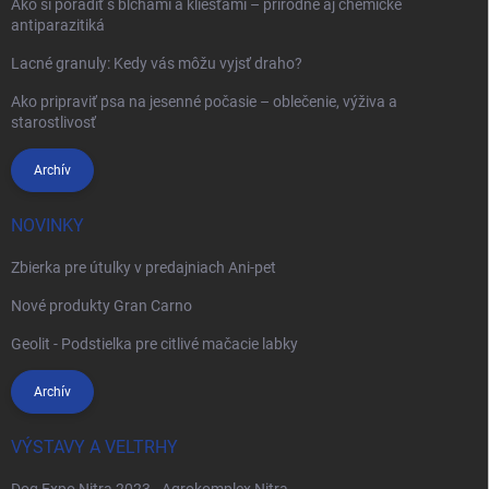
Ako si poradiť s blchami a kliešťami – prírodné aj chemické
antiparazitiká
Lacné granuly: Kedy vás môžu vyjsť draho?
Ako pripraviť psa na jesenné počasie – oblečenie, výživa a
starostlivosť
Archív
NOVINKY
Zbierka pre útulky v predajniach Ani-pet
Nové produkty Gran Carno
Geolit - Podstielka pre citlivé mačacie labky
Archív
VÝSTAVY A VELTRHY