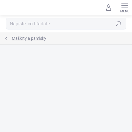
Prejsť
na
obsah
Hľadať
Maškrty a pamlsky