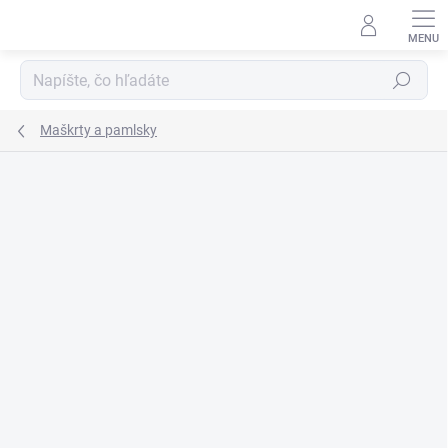
Prejsť
na
obsah
Hľadať
Maškrty a pamlsky