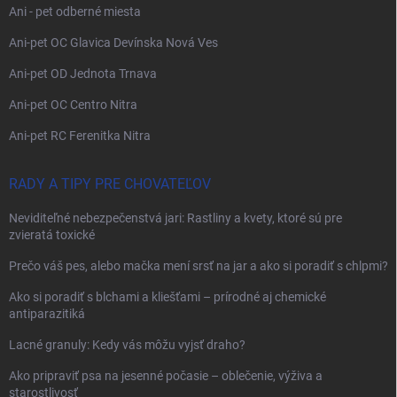
Ani - pet odberné miesta
Ani-pet OC Glavica Devínska Nová Ves
Ani-pet OD Jednota Trnava
Ani-pet OC Centro Nitra
Ani-pet RC Ferenitka Nitra
RADY A TIPY PRE CHOVATEĽOV
Neviditeľné nebezpečenstvá jari: Rastliny a kvety, ktoré sú pre
zvieratá toxické
Prečo váš pes, alebo mačka mení srsť na jar a ako si poradiť s chlpmi?
Ako si poradiť s blchami a kliešťami – prírodné aj chemické
antiparazitiká
Lacné granuly: Kedy vás môžu vyjsť draho?
Ako pripraviť psa na jesenné počasie – oblečenie, výživa a
starostlivosť