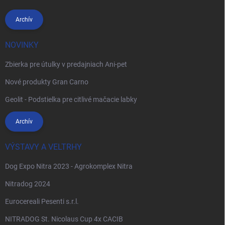
Archív
NOVINKY
Zbierka pre útulky v predajniach Ani-pet
Nové produkty Gran Carno
Geolit - Podstielka pre citlivé mačacie labky
Archív
VÝSTAVY A VELTRHY
Dog Expo Nitra 2023 - Agrokomplex Nitra
Nitradog 2024
Eurocereali Pesenti s.r.l.
NITRADOG St. Nicolaus Cup 4x CACIB