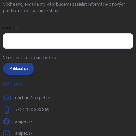
Vložte svoj e-mail a my Vám budeme zasielať informácie o nových
produktoch na našom e-shope.
EMAIL
Vložením e-mailu súhlasíte s
podmienkami ochrany osobných údajov
Prihlásiť sa
KONTAKT
obchod
@
anipet.sk
+421 903 890 359
anipet.sk
anipet.sk