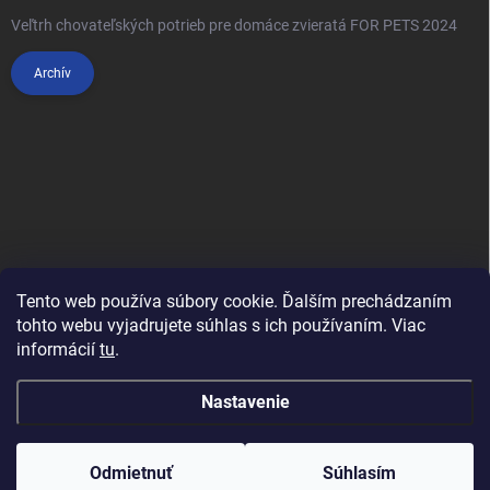
Veľtrh chovateľských potrieb pre domáce zvieratá FOR PETS 2024
Archív
Tento web používa súbory cookie. Ďalším prechádzaním
tohto webu vyjadrujete súhlas s ich používaním. Viac
informácií
tu
.
Anypet.cz
Nastavenie
Copyright 2026
Anipet.sk
. Všetky práva vyhradené.
Upraviť nastavenie
cookies
Odmietnuť
Súhlasím