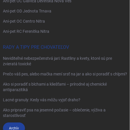
Ani-pet OC Glavica Devínska Nová Ves
Ani-pet OD Jednota Trnava
Ani-pet OC Centro Nitra
Ani-pet RC Ferenitka Nitra
RADY A TIPY PRE CHOVATEĽOV
Neviditeľné nebezpečenstvá jari: Rastliny a kvety, ktoré sú pre
zvieratá toxické
Prečo váš pes, alebo mačka mení srsť na jar a ako si poradiť s chlpmi?
Ako si poradiť s blchami a kliešťami – prírodné aj chemické
antiparazitiká
Lacné granuly: Kedy vás môžu vyjsť draho?
Ako pripraviť psa na jesenné počasie – oblečenie, výživa a
starostlivosť
Archív