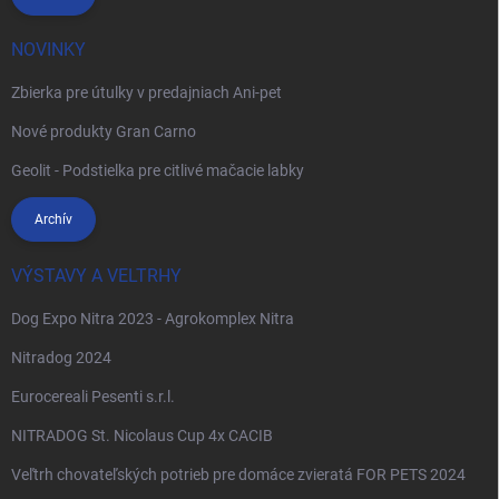
NOVINKY
Zbierka pre útulky v predajniach Ani-pet
Nové produkty Gran Carno
Geolit - Podstielka pre citlivé mačacie labky
Archív
VÝSTAVY A VELTRHY
Dog Expo Nitra 2023 - Agrokomplex Nitra
Nitradog 2024
Eurocereali Pesenti s.r.l.
NITRADOG St. Nicolaus Cup 4x CACIB
Veľtrh chovateľských potrieb pre domáce zvieratá FOR PETS 2024