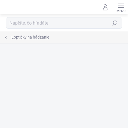
Prejsť
na
obsah
Hľadať
Loptičky na hádzanie