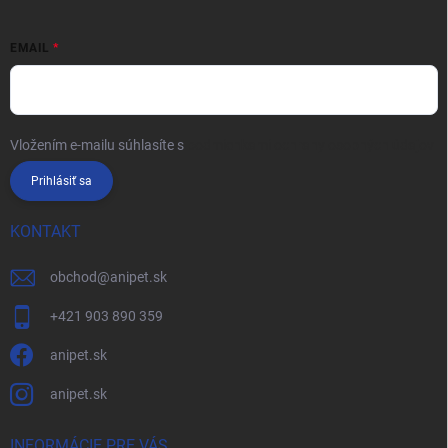
EMAIL
Vložením e-mailu súhlasíte s
podmienkami ochrany osobných údajov
Prihlásiť sa
KONTAKT
obchod
@
anipet.sk
+421 903 890 359
anipet.sk
anipet.sk
INFORMÁCIE PRE VÁS