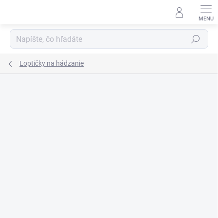
Prejsť
na
obsah
Hľadať
Loptičky na hádzanie