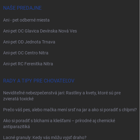
NAŠE PREDAJNE
Ani - pet odberné miesta
Ani-pet OC Glavica Devínska Nová Ves
Ani-pet OD Jednota Trnava
Ani-pet OC Centro Nitra
Ani-pet RC Ferenitka Nitra
RADY A TIPY PRE CHOVATEĽOV
Neviditeľné nebezpečenstvá jari: Rastliny a kvety, ktoré sú pre
zvieratá toxické
Prečo váš pes, alebo mačka mení srsť na jar a ako si poradiť s chlpmi?
Ako si poradiť s blchami a kliešťami – prírodné aj chemické
antiparazitiká
Lacné granuly: Kedy vás môžu vyjsť draho?