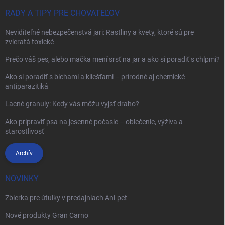
RADY A TIPY PRE CHOVATEĽOV
Neviditeľné nebezpečenstvá jari: Rastliny a kvety, ktoré sú pre
zvieratá toxické
Prečo váš pes, alebo mačka mení srsť na jar a ako si poradiť s chlpmi?
Ako si poradiť s blchami a kliešťami – prírodné aj chemické
antiparazitiká
Lacné granuly: Kedy vás môžu vyjsť draho?
Ako pripraviť psa na jesenné počasie – oblečenie, výživa a
starostlivosť
Archív
NOVINKY
Zbierka pre útulky v predajniach Ani-pet
Nové produkty Gran Carno