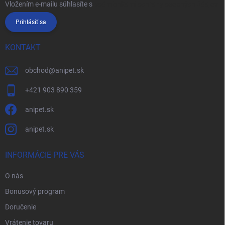
Vložením e-mailu súhlasíte s
podmienkami ochrany osobných údajov
Prihlásiť sa
KONTAKT
obchod
@
anipet.sk
+421 903 890 359
anipet.sk
anipet.sk
INFORMÁCIE PRE VÁS
O nás
Bonusový program
Doručenie
Vrátenie tovaru