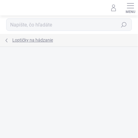
Prejsť
na
obsah
Hľadať
Loptičky na hádzanie