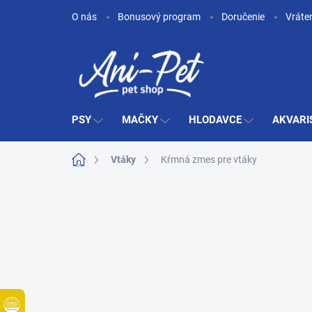
Prejsť
O nás
Bonusový program
Doručenie
Vráte
na
obsah
PSY
MAČKY
HLODAVCE
AKVARI
Domov
Vtáky
Kŕmná zmes pre vtáky