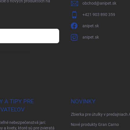
ácie o nových produktoch na
obchod
@
anipet.sk
+421 903 890 359
anipet.sk
anipet.sk
osobných údajov
Y A TIPY PRE
NOVINKY
VATEĽOV
Zbierka pre útulky v predajniach 
teľné nebezpečenstvá jari:
Nové produkty Gran Carno
ny a kvety, ktoré sú pre zvieratá