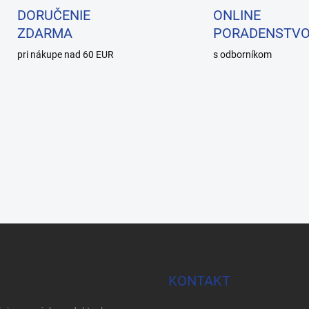
DORUČENIE
ONLINE
ZDARMA
PORADENSTV
pri nákupe nad 60 EUR
s odborníkom
KONTAKT