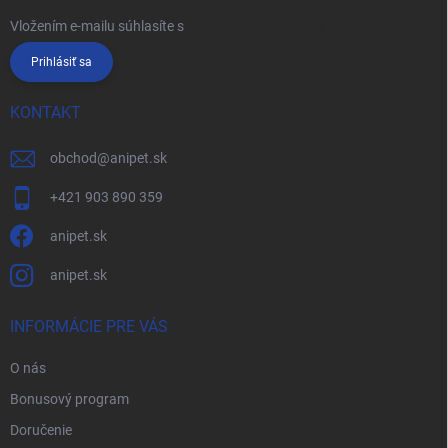
Vložením e-mailu súhlasíte s
podmienkami ochrany osobných údajov
Prihlásiť sa
KONTAKT
obchod
@
anipet.sk
+421 903 890 359
anipet.sk
anipet.sk
INFORMÁCIE PRE VÁS
O nás
Bonusový program
Doručenie