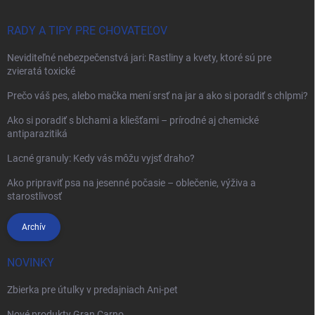
RADY A TIPY PRE CHOVATEĽOV
Neviditeľné nebezpečenstvá jari: Rastliny a kvety, ktoré sú pre
zvieratá toxické
Prečo váš pes, alebo mačka mení srsť na jar a ako si poradiť s chlpmi?
Ako si poradiť s blchami a kliešťami – prírodné aj chemické
antiparazitiká
Lacné granuly: Kedy vás môžu vyjsť draho?
Ako pripraviť psa na jesenné počasie – oblečenie, výživa a
starostlivosť
Archív
NOVINKY
Zbierka pre útulky v predajniach Ani-pet
Nové produkty Gran Carno