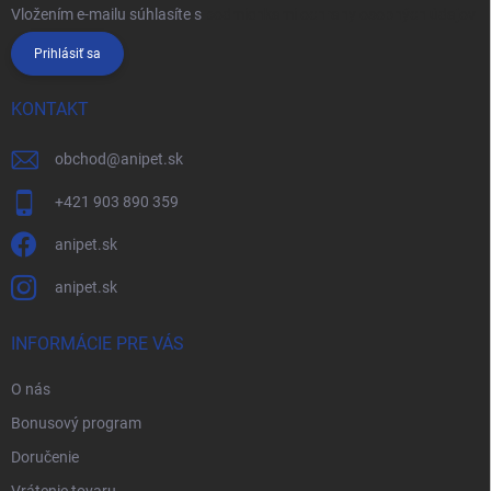
Vložením e-mailu súhlasíte s
podmienkami ochrany osobných údajov
Prihlásiť sa
KONTAKT
obchod
@
anipet.sk
+421 903 890 359
anipet.sk
anipet.sk
INFORMÁCIE PRE VÁS
O nás
Bonusový program
Doručenie