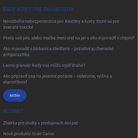
RADY A TIPY PRE CHOVATEĽOV
Neviditeľné nebezpečenstvá jari: Rastliny a kvety, ktoré sú pre
zvieratá toxické
Prečo váš pes, alebo mačka mení srsť na jar a ako si poradiť s chlpmi?
Ako si poradiť s blchami a kliešťami – prírodné aj chemické
antiparazitiká
Lacné granuly: Kedy vás môžu vyjsť draho?
Ako pripraviť psa na jesenné počasie – oblečenie, výživa a
starostlivosť
Archív
NOVINKY
Zbierka pre útulky v predajniach Ani-pet
Nové produkty Gran Carno