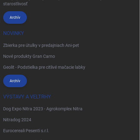
starostlivosť
Archív
NOVINKY
Zbierka pre útulky v predajniach Ani-pet
Nové produkty Gran Carno
Geolit - Podstielka pre citlivé mačacie labky
Archív
VÝSTAVY A VELTRHY
Dog Expo Nitra 2023 - Agrokomplex Nitra
Nitradog 2024
Eurocereali Pesenti s.r.l.