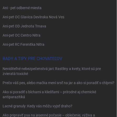
Ani - pet odberné miesta
Ani-pet OC Glavica Devínska Nová Ves
Ani-pet OD Jednota Trnava
Ani-pet OC Centro Nitra
Ani-pet RC Ferenitka Nitra
RADY A TIPY PRE CHOVATEĽOV
Neviditeľné nebezpečenstvá jari: Rastliny a kvety, ktoré sú pre
zvieratá toxické
Prečo váš pes, alebo mačka mení srsť na jar a ako si poradiť s chlpmi?
Ako si poradiť s blchami a kliešťami – prírodné aj chemické
antiparazitiká
Lacné granuly: Kedy vás môžu vyjsť draho?
Ako pripraviť psa na jesenné počasie – oblečenie, výživa a