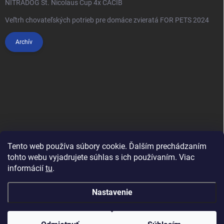
NITRADOG St. Nicolaus Cup 4x CACIB
Veľtrh chovateľských potrieb pre domáce zvieratá FOR PETS 2024
Archív
Tento web používa súbory cookie. Ďalším prechádzaním
tohto webu vyjadrujete súhlas s ich používaním. Viac
informácií
tu
.
Anypet.cz
Nastavenie
Copyright 2026
Anipet.sk
. Všetky práva vyhradené.
Upraviť nastavenie
cookies