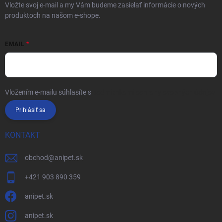
Vložte svoj e-mail a my Vám budeme zasielať informácie o nových
produktoch na našom e-shope.
EMAIL
Vložením e-mailu súhlasíte s
podmienkami ochrany osobných údajov
Prihlásiť sa
KONTAKT
obchod
@
anipet.sk
+421 903 890 359
anipet.sk
anipet.sk