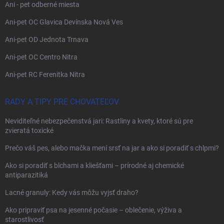
Ani - pet odberné miesta
Ani-pet OC Glavica Devínska Nová Ves
Ani-pet OD Jednota Trnava
Ani-pet OC Centro Nitra
Ani-pet RC Ferenitka Nitra
RADY A TIPY PRE CHOVATEĽOV
Neviditeľné nebezpečenstvá jari: Rastliny a kvety, ktoré sú pre
zvieratá toxické
Prečo váš pes, alebo mačka mení srsť na jar a ako si poradiť s chlpmi?
Ako si poradiť s blchami a kliešťami – prírodné aj chemické
antiparazitiká
Lacné granuly: Kedy vás môžu vyjsť draho?
Ako pripraviť psa na jesenné počasie – oblečenie, výživa a
starostlivosť