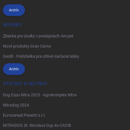
Archív
NOVINKY
Zbierka pre útulky v predajniach Ani-pet
Nové produkty Gran Carno
Geolit - Podstielka pre citlivé mačacie labky
Archív
VÝSTAVY A VELTRHY
Dog Expo Nitra 2023 - Agrokomplex Nitra
Nitradog 2024
Eurocereali Pesenti s.r.l.
NITRADOG St. Nicolaus Cup 4x CACIB