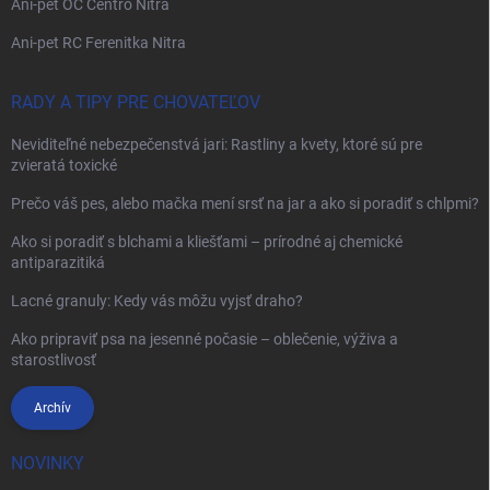
Ani-pet OC Centro Nitra
Ani-pet RC Ferenitka Nitra
RADY A TIPY PRE CHOVATEĽOV
Neviditeľné nebezpečenstvá jari: Rastliny a kvety, ktoré sú pre
zvieratá toxické
Prečo váš pes, alebo mačka mení srsť na jar a ako si poradiť s chlpmi?
Ako si poradiť s blchami a kliešťami – prírodné aj chemické
antiparazitiká
Lacné granuly: Kedy vás môžu vyjsť draho?
Ako pripraviť psa na jesenné počasie – oblečenie, výživa a
starostlivosť
Archív
NOVINKY