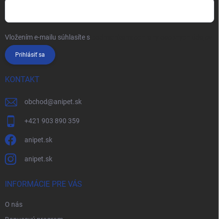
Vložením e-mailu súhlasíte s
podmienkami ochrany osobných údajov
Prihlásiť sa
KONTAKT
obchod
@
anipet.sk
+421 903 890 359
anipet.sk
anipet.sk
INFORMÁCIE PRE VÁS
O nás