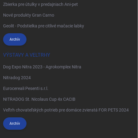
Zbierka pre útulky v predajniach Ani-pet
Nové produkty Gran Carno
Geolit - Podstielka pre citlivé mačacie labky
Archív
VÝSTAVY A VELTRHY
Dog Expo Nitra 2023 - Agrokomplex Nitra
Nitradog 2024
Eurocereali Pesenti s.r.l.
NITRADOG St. Nicolaus Cup 4x CACIB
Veľtrh chovateľských potrieb pre domáce zvieratá FOR PETS 2024
Archív