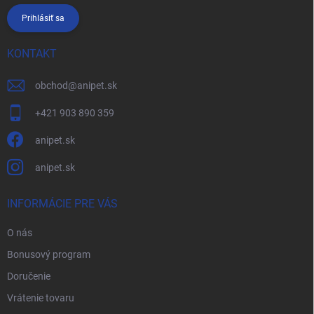
Prihlásiť sa
KONTAKT
obchod
@
anipet.sk
+421 903 890 359
anipet.sk
anipet.sk
INFORMÁCIE PRE VÁS
O nás
Bonusový program
Doručenie
Vrátenie tovaru