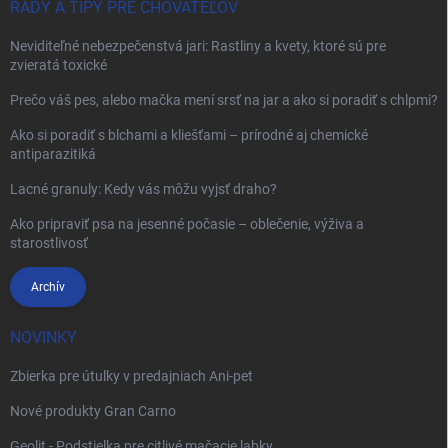
RADY A TIPY PRE CHOVATEĽOV
Neviditeľné nebezpečenstvá jari: Rastliny a kvety, ktoré sú pre
zvieratá toxické
Prečo váš pes, alebo mačka mení srsť na jar a ako si poradiť s chlpmi?
Ako si poradiť s blchami a kliešťami – prírodné aj chemické
antiparazitiká
Lacné granuly: Kedy vás môžu vyjsť draho?
Ako pripraviť psa na jesenné počasie – oblečenie, výživa a
starostlivosť
Archív
NOVINKY
Zbierka pre útulky v predajniach Ani-pet
Nové produkty Gran Carno
Geolit - Podstielka pre citlivé mačacie labky