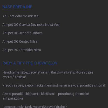
NAŠE PREDAJNE
Ani - pet odberné miesta
Ani-pet OC Glavica Devínska Nová Ves
Ani-pet OD Jednota Trnava
Ani-pet OC Centro Nitra
Ani-pet RC Ferenitka Nitra
RADY A TIPY PRE CHOVATEĽOV
Neviditeľné nebezpečenstvá jari: Rastliny a kvety, ktoré sú pre
zvieratá toxické
Prečo váš pes, alebo mačka mení srsť na jar a ako si poradiť s chlpmi?
Ako si poradiť s blchami a kliešťami – prírodné aj chemické
antiparazitiká
Lacné granuly: Kedy vás môžu vyjsť draho?