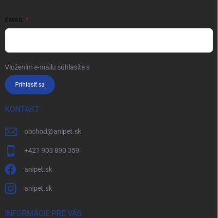
EMAIL
Vložením e-mailu súhlasíte s
podmienkami ochrany osobných údajov
Prihlásiť sa
KONTAKT
obchod
@
anipet.sk
+421 903 890 359
anipet.sk
anipet.sk
INFORMÁCIE PRE VÁS