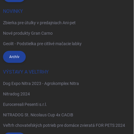
NOVINKY
Zbierka pre útulky v predajniach Ani-pet
Nové produkty Gran Carno
Geolit - Podstielka pre citlivé mačacie labky
Archív
VÝSTAVY A VELTRHY
Dog Expo Nitra 2023 - Agrokomplex Nitra
Nitradog 2024
Eurocereali Pesenti s.r.l.
NITRADOG St. Nicolaus Cup 4x CACIB
Veľtrh chovateľských potrieb pre domáce zvieratá FOR PETS 2024