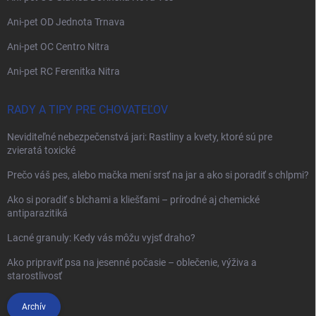
Ani-pet OD Jednota Trnava
Ani-pet OC Centro Nitra
Ani-pet RC Ferenitka Nitra
RADY A TIPY PRE CHOVATEĽOV
Neviditeľné nebezpečenstvá jari: Rastliny a kvety, ktoré sú pre
zvieratá toxické
Prečo váš pes, alebo mačka mení srsť na jar a ako si poradiť s chlpmi?
Ako si poradiť s blchami a kliešťami – prírodné aj chemické
antiparazitiká
Lacné granuly: Kedy vás môžu vyjsť draho?
Ako pripraviť psa na jesenné počasie – oblečenie, výživa a
starostlivosť
Archív