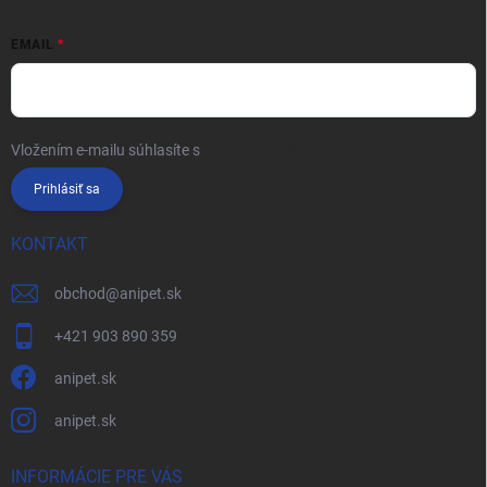
EMAIL
Vložením e-mailu súhlasíte s
podmienkami ochrany osobných údajov
Prihlásiť sa
KONTAKT
obchod
@
anipet.sk
+421 903 890 359
anipet.sk
anipet.sk
INFORMÁCIE PRE VÁS