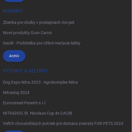
NOVINKY
Zbierka pre útulky v predajniach Ani-pet
Nové produkty Gran Carno
Geolit - Podstielka pre citlivé mačacie labky
Archív
VÝSTAVY A VELTRHY
Dog Expo Nitra 2023 - Agrokomplex Nitra
Nitradog 2024
Eurocereali Pesenti s.r.l.
NITRADOG St. Nicolaus Cup 4x CACIB
Veľtrh chovateľských potrieb pre domáce zvieratá FOR PETS 2024