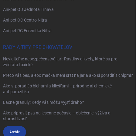
Ani-pet OD Jednota Trnava
Ani-pet OC Centro Nitra
Ani-pet RC Ferenitka Nitra
RADY A TIPY PRE CHOVATEĽOV
Neviditeľné nebezpečenstvá jari: Rastliny a kvety, ktoré sú pre
zvieratá toxické
Prečo váš pes, alebo mačka mení srsť na jar a ako si poradiť s chlpmi?
Ako si poradiť s blchami a kliešťami – prírodné aj chemické
antiparazitiká
Lacné granuly: Kedy vás môžu vyjsť draho?
Ako pripraviť psa na jesenné počasie – oblečenie, výživa a
starostlivosť
Archív