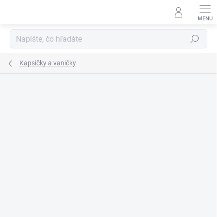
Prejsť
na
obsah
Hľadať
Kapsičky a vaničky