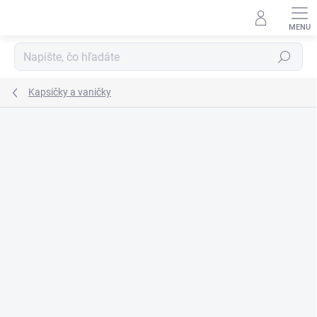
Prejsť
na
obsah
Hľadať
Kapsičky a vaničky