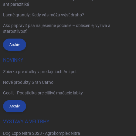
antiparazitiká
Lacné granuly: Kedy vás môžu vyjsť draho?
Ako pripraviť psa na jesenné počasie – oblečenie, výživa a
starostlivosť
Archív
NOVINKY
Zbierka pre útulky v predajniach Ani-pet
Nové produkty Gran Carno
Geolit - Podstielka pre citlivé mačacie labky
Archív
VÝSTAVY A VELTRHY
Dog Expo Nitra 2023 - Agrokomplex Nitra