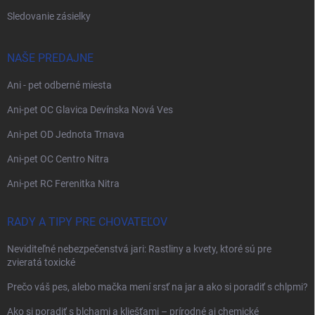
Sledovanie zásielky
NAŠE PREDAJNE
Ani - pet odberné miesta
Ani-pet OC Glavica Devínska Nová Ves
Ani-pet OD Jednota Trnava
Ani-pet OC Centro Nitra
Ani-pet RC Ferenitka Nitra
RADY A TIPY PRE CHOVATEĽOV
Neviditeľné nebezpečenstvá jari: Rastliny a kvety, ktoré sú pre
zvieratá toxické
Prečo váš pes, alebo mačka mení srsť na jar a ako si poradiť s chlpmi?
Ako si poradiť s blchami a kliešťami – prírodné aj chemické