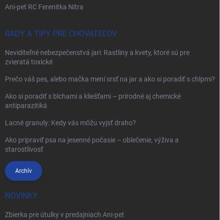
Ani-pet RC Ferenitka Nitra
RADY A TIPY PRE CHOVATEĽOV
Neviditeľné nebezpečenstvá jari: Rastliny a kvety, ktoré sú pre
zvieratá toxické
Prečo váš pes, alebo mačka mení srsť na jar a ako si poradiť s chlpmi?
Ako si poradiť s blchami a kliešťami – prírodné aj chemické
antiparazitiká
Lacné granuly: Kedy vás môžu vyjsť draho?
Ako pripraviť psa na jesenné počasie – oblečenie, výživa a
starostlivosť
Archív
NOVINKY
Zbierka pre útulky v predajniach Ani-pet