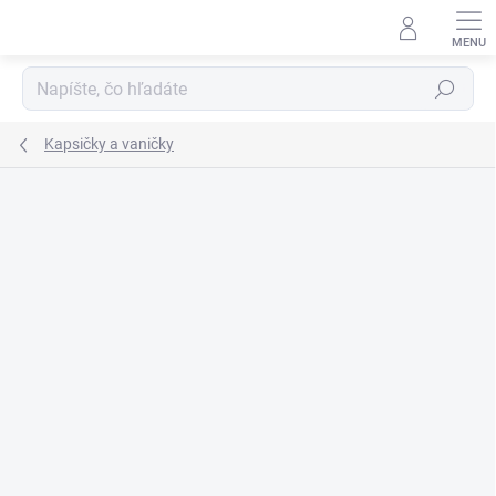
Prejsť
na
obsah
Hľadať
Kapsičky a vaničky