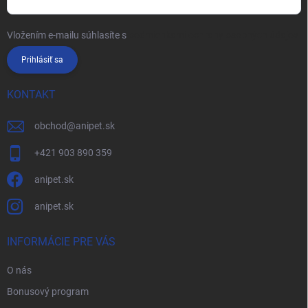
Vložením e-mailu súhlasíte s
podmienkami ochrany osobných údajov
Prihlásiť sa
KONTAKT
obchod
@
anipet.sk
+421 903 890 359
anipet.sk
anipet.sk
INFORMÁCIE PRE VÁS
O nás
Bonusový program