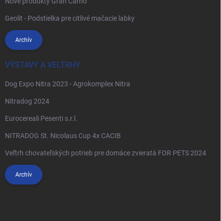
Nové produkty Gran Carno
Geolit - Podstielka pre citlivé mačacie labky
Archív
VÝSTAVY A VELTRHY
Dog Expo Nitra 2023 - Agrokomplex Nitra
Nitradog 2024
Eurocereali Pesenti s.r.l.
NITRADOG St. Nicolaus Cup 4x CACIB
Veľtrh chovateľských potrieb pre domáce zvieratá FOR PETS 2024
Archív