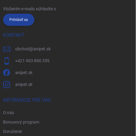
Vložením e-mailu súhlasíte s
podmienkami ochrany osobných údajov
Prihlásiť sa
KONTAKT
obchod
@
anipet.sk
+421 903 890 359
anipet.sk
anipet.sk
INFORMÁCIE PRE VÁS
O nás
Bonusový program
Doručenie