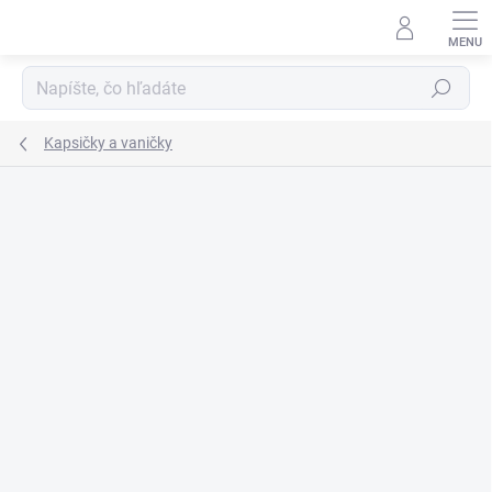
Prejsť
na
obsah
Hľadať
Kapsičky a vaničky