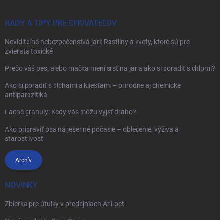
RADY A TIPY PRE CHOVATEĽOV
Neviditeľné nebezpečenstvá jari: Rastliny a kvety, ktoré sú pre
zvieratá toxické
Prečo váš pes, alebo mačka mení srsť na jar a ako si poradiť s chlpmi?
Ako si poradiť s blchami a kliešťami – prírodné aj chemické
antiparazitiká
Lacné granuly: Kedy vás môžu vyjsť draho?
Ako pripraviť psa na jesenné počasie – oblečenie, výživa a
starostlivosť
Archív
NOVINKY
Zbierka pre útulky v predajniach Ani-pet