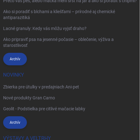
Prečo váš pes, alebo mačka mení srsť na jar a ako si poradiť s chlpmi?
Ako si poradiť s blchami a kliešťami – prírodné aj chemické
antiparazitiká
Lacné granuly: Kedy vás môžu vyjsť draho?
Ako pripraviť psa na jesenné počasie – oblečenie, výživa a
starostlivosť
Archív
NOVINKY
Zbierka pre útulky v predajniach Ani-pet
Nové produkty Gran Carno
Geolit - Podstielka pre citlivé mačacie labky
Archív
VÝSTAVY A VELTRHY