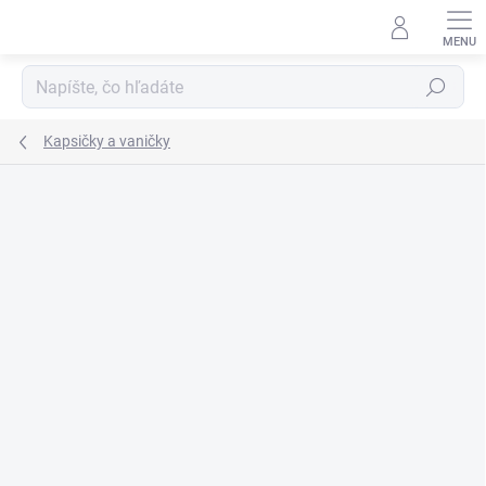
Prejsť
na
obsah
Hľadať
Kapsičky a vaničky