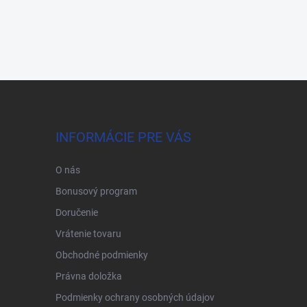
INFORMÁCIE PRE VÁS
O nás
Bonusový program
Doručenie
Vrátenie tovaru
Obchodné podmienky
Právna doložka
Podmienky ochrany osobných údajov