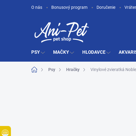
Prejsť
O nás
Bonusový program
Doručenie
Vráte
na
obsah
PSY
MAČKY
HLODAVCE
AKVARI
Domov
Psy
Hračky
Vinylové zvieratká Noble