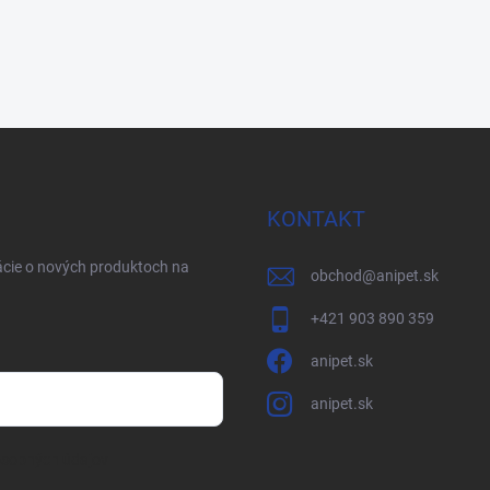
KONTAKT
ácie o nových produktoch na
obchod
@
anipet.sk
+421 903 890 359
anipet.sk
anipet.sk
osobných údajov