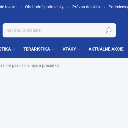
nie tovaru
Obchodné podmienky
Právna doložka
Podmienky
Hľadať
STIKA
TERARISTIKA
VTÁKY
AKTUÁLNE AKCIE
za pre psa - slon, myš a prasiatko