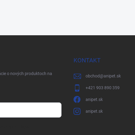
KONTAKT
ácie o nových produktoch na
obchod
@
anipet.sk
+421 903 890 359
anipet.sk
anipet.sk
osobných údajov