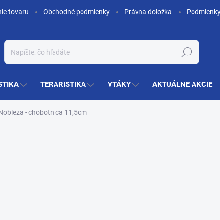
nie tovaru
Obchodné podmienky
Právna doložka
Podmienky
Hľadať
STIKA
TERARISTIKA
VTÁKY
AKTUÁLNE AKCIE
 Nobleza - chobotnica 11,5cm