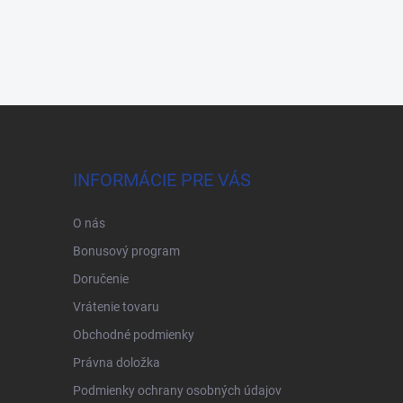
INFORMÁCIE PRE VÁS
O nás
Bonusový program
Doručenie
Vrátenie tovaru
Obchodné podmienky
Právna doložka
Podmienky ochrany osobných údajov