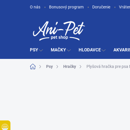
Prejsť
O nás
Bonusový program
Doručenie
Vráte
na
obsah
PSY
MAČKY
HLODAVCE
AKVARI
Domov
Psy
Hračky
Plyšová hračka pre psa