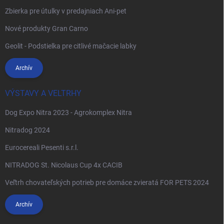
Zbierka pre útulky v predajniach Ani-pet
Nové produkty Gran Carno
Geolit - Podstielka pre citlivé mačacie labky
Archív
VÝSTAVY A VELTRHY
Dog Expo Nitra 2023 - Agrokomplex Nitra
Nitradog 2024
Eurocereali Pesenti s.r.l.
NITRADOG St. Nicolaus Cup 4x CACIB
Veľtrh chovateľských potrieb pre domáce zvieratá FOR PETS 2024
Archív