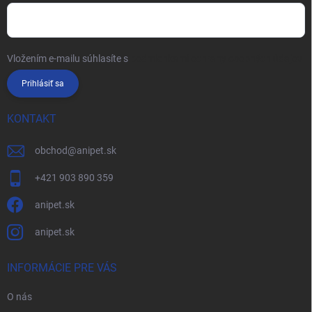
Vložením e-mailu súhlasíte s
podmienkami ochrany osobných údajov
Prihlásiť sa
KONTAKT
obchod
@
anipet.sk
+421 903 890 359
anipet.sk
anipet.sk
INFORMÁCIE PRE VÁS
O nás