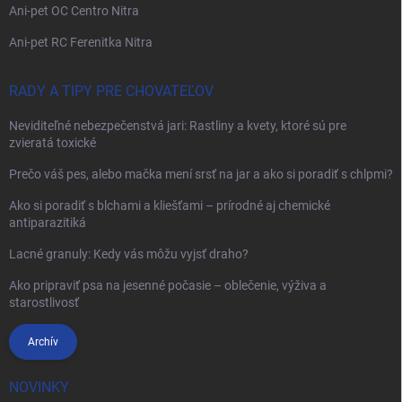
Ani-pet OC Centro Nitra
Ani-pet RC Ferenitka Nitra
RADY A TIPY PRE CHOVATEĽOV
Neviditeľné nebezpečenstvá jari: Rastliny a kvety, ktoré sú pre
zvieratá toxické
Prečo váš pes, alebo mačka mení srsť na jar a ako si poradiť s chlpmi?
Ako si poradiť s blchami a kliešťami – prírodné aj chemické
antiparazitiká
Lacné granuly: Kedy vás môžu vyjsť draho?
Ako pripraviť psa na jesenné počasie – oblečenie, výživa a
starostlivosť
Archív
NOVINKY