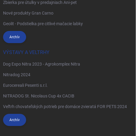
Zbierka pre útulky v predajniach Ani-pet
Nové produkty Gran Carno
Geolit - Podstielka pre citlivé mačacie labky
Archív
VÝSTAVY A VELTRHY
Dog Expo Nitra 2023 - Agrokomplex Nitra
Nitradog 2024
Eurocereali Pesenti s.r.l.
NITRADOG St. Nicolaus Cup 4x CACIB
Veľtrh chovateľských potrieb pre domáce zvieratá FOR PETS 2024
Archív