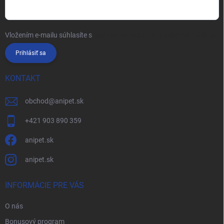
Vložením e-mailu súhlasíte s
podmienkami ochrany osobných údajov
Prihlásiť sa
KONTAKT
obchod
@
anipet.sk
+421 903 890 359
anipet.sk
anipet.sk
INFORMÁCIE PRE VÁS
O nás
Bonusový program