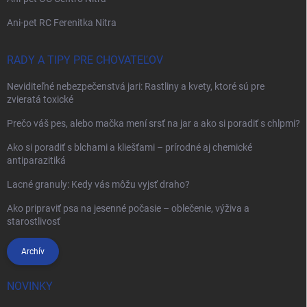
Ani-pet RC Ferenitka Nitra
RADY A TIPY PRE CHOVATEĽOV
Neviditeľné nebezpečenstvá jari: Rastliny a kvety, ktoré sú pre
zvieratá toxické
Prečo váš pes, alebo mačka mení srsť na jar a ako si poradiť s chlpmi?
Ako si poradiť s blchami a kliešťami – prírodné aj chemické
antiparazitiká
Lacné granuly: Kedy vás môžu vyjsť draho?
Ako pripraviť psa na jesenné počasie – oblečenie, výživa a
starostlivosť
Archív
NOVINKY