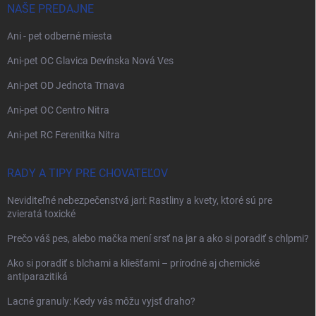
NAŠE PREDAJNE
Ani - pet odberné miesta
Ani-pet OC Glavica Devínska Nová Ves
Ani-pet OD Jednota Trnava
Ani-pet OC Centro Nitra
Ani-pet RC Ferenitka Nitra
RADY A TIPY PRE CHOVATEĽOV
Neviditeľné nebezpečenstvá jari: Rastliny a kvety, ktoré sú pre
zvieratá toxické
Prečo váš pes, alebo mačka mení srsť na jar a ako si poradiť s chlpmi?
Ako si poradiť s blchami a kliešťami – prírodné aj chemické
antiparazitiká
Lacné granuly: Kedy vás môžu vyjsť draho?