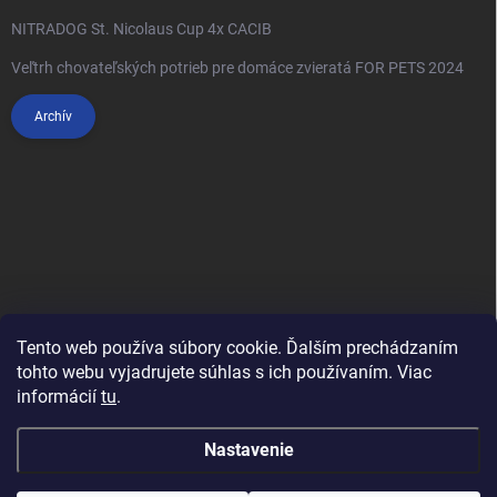
NITRADOG St. Nicolaus Cup 4x CACIB
Veľtrh chovateľských potrieb pre domáce zvieratá FOR PETS 2024
Archív
Tento web používa súbory cookie. Ďalším prechádzaním
tohto webu vyjadrujete súhlas s ich používaním. Viac
informácií
tu
.
Anypet.cz
Nastavenie
Copyright 2026
Anipet.sk
. Všetky práva vyhradené.
Upraviť nastavenie