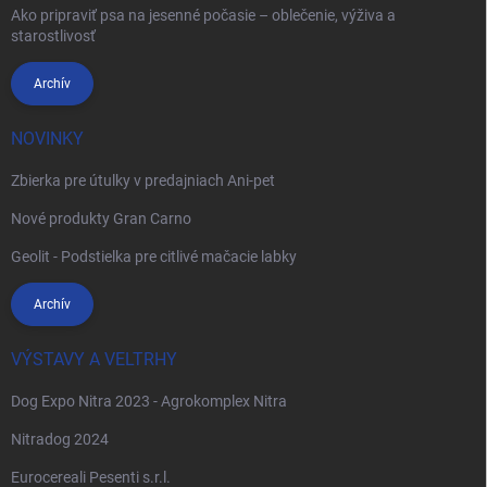
Ako pripraviť psa na jesenné počasie – oblečenie, výživa a
starostlivosť
Archív
NOVINKY
Zbierka pre útulky v predajniach Ani-pet
Nové produkty Gran Carno
Geolit - Podstielka pre citlivé mačacie labky
Archív
VÝSTAVY A VELTRHY
Dog Expo Nitra 2023 - Agrokomplex Nitra
Nitradog 2024
Eurocereali Pesenti s.r.l.