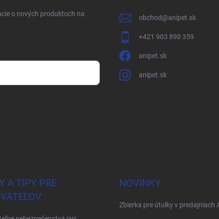
ácie o nových produktoch na
obchod
@
anipet.sk
+421 903 890 359
anipet.sk
anipet.sk
osobných údajov
Y A TIPY PRE
NOVINKY
VATEĽOV
Zbierka pre útulky v predajniach 
teľné nebezpečenstvá jari: