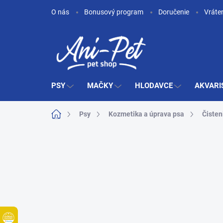
Prejsť
O nás
Bonusový program
Doručenie
Vráte
na
obsah
PSY
MAČKY
HLODAVCE
AKVARI
Domov
Psy
Kozmetika a úprava psa
Čisteni