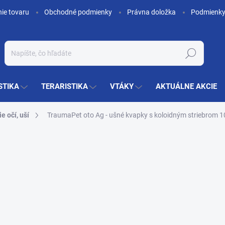
nie tovaru
Obchodné podmienky
Právna doložka
Podmienky
Hľadať
STIKA
TERARISTIKA
VTÁKY
AKTUÁLNE AKCIE
e očí, uší
TraumaPet oto Ag - ušné kvapky s koloidným striebrom 