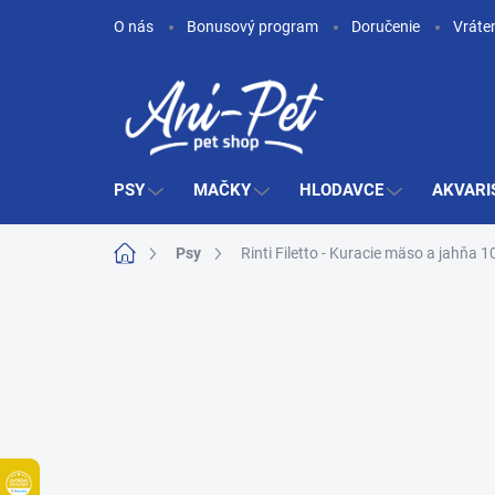
Prejsť
O nás
Bonusový program
Doručenie
Vráte
na
obsah
PSY
MAČKY
HLODAVCE
AKVARI
Domov
Psy
Rinti Filetto - Kuracie mäso a jahňa 