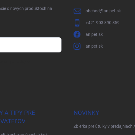
ácie o nových produktoch na
obchod
@
anipet.sk
+421 903 890 359
anipet.sk
anipet.sk
osobných údajov
Y A TIPY PRE
NOVINKY
VATEĽOV
Zbierka pre útulky v predajniach 
teľné nebezpečenstvá jari: