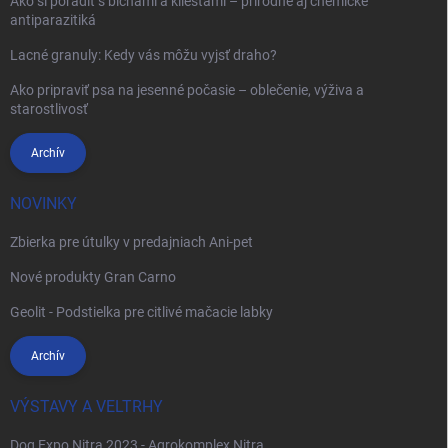
Ako si poradiť s blchami a kliešťami – prírodné aj chemické
antiparazitiká
Lacné granuly: Kedy vás môžu vyjsť draho?
Ako pripraviť psa na jesenné počasie – oblečenie, výživa a
starostlivosť
Archív
NOVINKY
Zbierka pre útulky v predajniach Ani-pet
Nové produkty Gran Carno
Geolit - Podstielka pre citlivé mačacie labky
Archív
VÝSTAVY A VELTRHY
Dog Expo Nitra 2023 - Agrokomplex Nitra