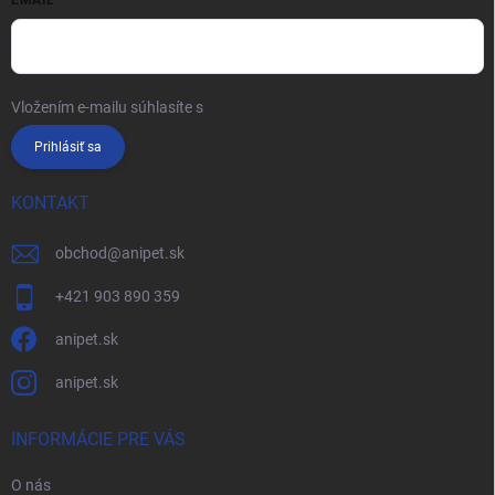
EMAIL
Vložením e-mailu súhlasíte s
podmienkami ochrany osobných údajov
Prihlásiť sa
KONTAKT
obchod
@
anipet.sk
+421 903 890 359
anipet.sk
anipet.sk
INFORMÁCIE PRE VÁS
O nás