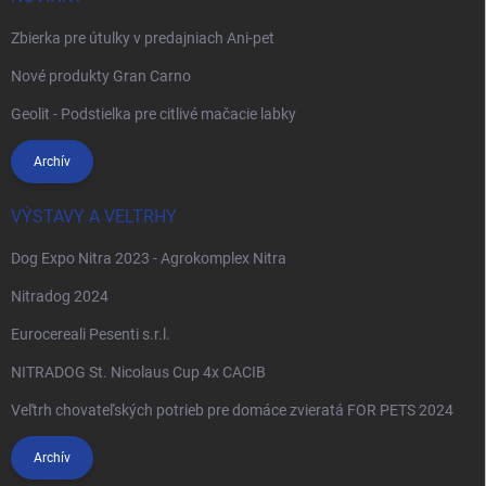
Zbierka pre útulky v predajniach Ani-pet
Nové produkty Gran Carno
Geolit - Podstielka pre citlivé mačacie labky
Archív
VÝSTAVY A VELTRHY
Dog Expo Nitra 2023 - Agrokomplex Nitra
Nitradog 2024
Eurocereali Pesenti s.r.l.
NITRADOG St. Nicolaus Cup 4x CACIB
Veľtrh chovateľských potrieb pre domáce zvieratá FOR PETS 2024
Archív