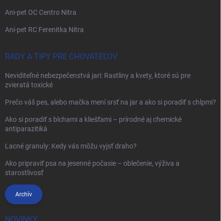
Ani-pet OC Centro Nitra
Ani-pet RC Ferenitka Nitra
RADY A TIPY PRE CHOVATEĽOV
Neviditeľné nebezpečenstvá jari: Rastliny a kvety, ktoré sú pre
zvieratá toxické
Prečo váš pes, alebo mačka mení srsť na jar a ako si poradiť s chlpmi?
Ako si poradiť s blchami a kliešťami – prírodné aj chemické
antiparazitiká
Lacné granuly: Kedy vás môžu vyjsť draho?
Ako pripraviť psa na jesenné počasie – oblečenie, výživa a
starostlivosť
Archív
NOVINKY