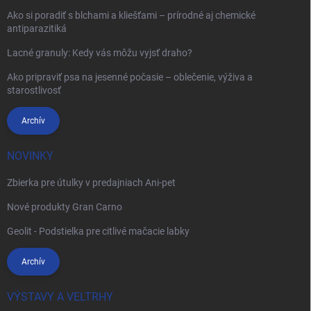
Ako si poradiť s blchami a kliešťami – prírodné aj chemické
antiparazitiká
Lacné granuly: Kedy vás môžu vyjsť draho?
Ako pripraviť psa na jesenné počasie – oblečenie, výživa a
starostlivosť
Archív
NOVINKY
Zbierka pre útulky v predajniach Ani-pet
Nové produkty Gran Carno
Geolit - Podstielka pre citlivé mačacie labky
Archív
VÝSTAVY A VELTRHY