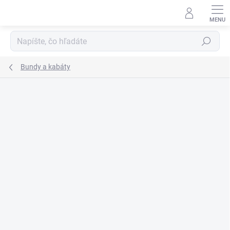
Prejsť
na
obsah
Hľadať
Bundy a kabáty