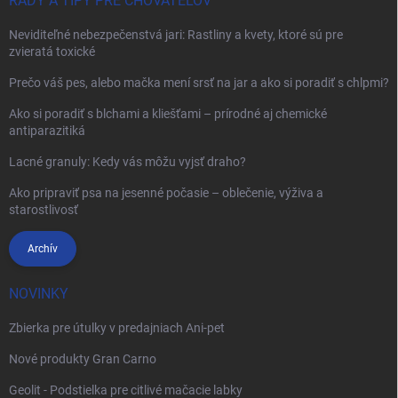
RADY A TIPY PRE CHOVATEĽOV
Neviditeľné nebezpečenstvá jari: Rastliny a kvety, ktoré sú pre
zvieratá toxické
Prečo váš pes, alebo mačka mení srsť na jar a ako si poradiť s chlpmi?
Ako si poradiť s blchami a kliešťami – prírodné aj chemické
antiparazitiká
Lacné granuly: Kedy vás môžu vyjsť draho?
Ako pripraviť psa na jesenné počasie – oblečenie, výživa a
starostlivosť
Archív
NOVINKY
Zbierka pre útulky v predajniach Ani-pet
Nové produkty Gran Carno
Geolit - Podstielka pre citlivé mačacie labky