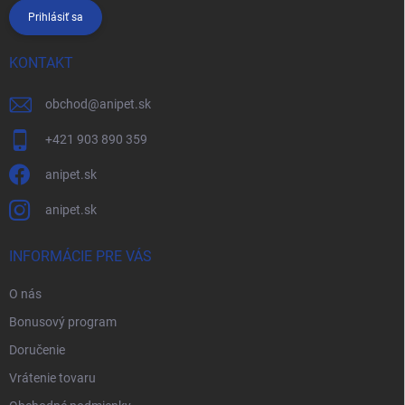
Prihlásiť sa
KONTAKT
obchod
@
anipet.sk
+421 903 890 359
anipet.sk
anipet.sk
INFORMÁCIE PRE VÁS
O nás
Bonusový program
Doručenie
Vrátenie tovaru