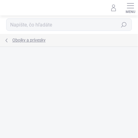
Prejsť
na
obsah
Hľadať
Obojky a prívesky