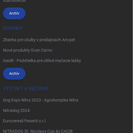
starostlivosť
Archív
NOVINKY
Zbierka pre útulky v predajniach Ani-pet
Nové produkty Gran Carno
Geolit - Podstielka pre citlivé mačacie labky
Archív
VÝSTAVY A VELTRHY
Dog Expo Nitra 2023 - Agrokomplex Nitra
Nitradog 2024
Eurocereali Pesenti s.r.l.
NITRADOG St. Nicolaus Cup 4x CACIB