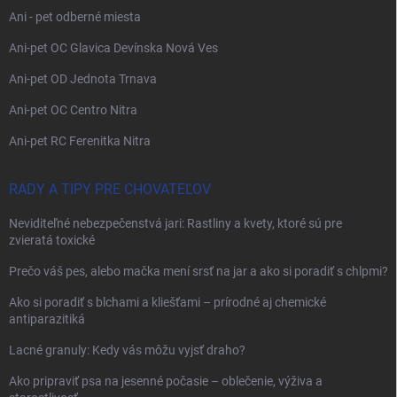
Ani - pet odberné miesta
Ani-pet OC Glavica Devínska Nová Ves
Ani-pet OD Jednota Trnava
Ani-pet OC Centro Nitra
Ani-pet RC Ferenitka Nitra
RADY A TIPY PRE CHOVATEĽOV
Neviditeľné nebezpečenstvá jari: Rastliny a kvety, ktoré sú pre
zvieratá toxické
Prečo váš pes, alebo mačka mení srsť na jar a ako si poradiť s chlpmi?
Ako si poradiť s blchami a kliešťami – prírodné aj chemické
antiparazitiká
Lacné granuly: Kedy vás môžu vyjsť draho?
Ako pripraviť psa na jesenné počasie – oblečenie, výživa a