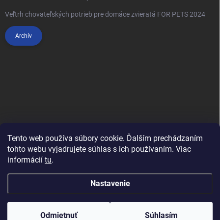
Veľtrh chovateľských potrieb pre domáce zvieratá FOR PETS 2024
Archív
Tento web používa súbory cookie. Ďalším prechádzaním
tohto webu vyjadrujete súhlas s ich používaním. Viac
informácií
tu
.
Anypet.cz
Nastavenie
Copyright 2026
Anipet.sk
. Všetky práva vyhradené.
Upraviť nastavenie
cookies
Odmietnuť
Súhlasím